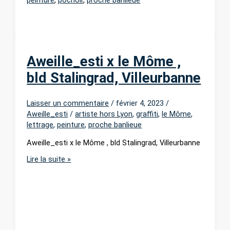
Aweille_esti x le Môme ,
bld Stalingrad, Villeurbanne
Laisser un commentaire
/
février 4, 2023
/
Aweille_esti
/
artiste hors Lyon
,
graffiti
,
le Môme
,
lettrage
,
peinture
,
proche banlieue
Aweille_esti x le Môme , bld Stalingrad, Villeurbanne
Aweille_esti
Lire la suite »
x
le
Môme
,
bld
Stalingrad,
Villeurbanne