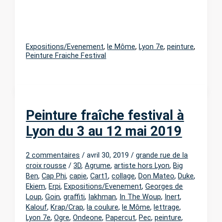
Expositions/Evenement
,
le Môme
,
Lyon 7e
,
peinture
,
Peinture Fraiche Festival
Peinture fraîche festival à
Lyon du 3 au 12 mai 2019
2 commentaires
/
avril 30, 2019
/
grande rue de la
croix rousse
/
3D
,
Agrume
,
artiste hors Lyon
,
Big
Ben
,
Cap Phi
,
capie
,
Cart1
,
collage
,
Don Mateo
,
Duke
,
Ekiem
,
Erpi
,
Expositions/Evenement
,
Georges de
Loup
,
Goin
,
graffiti
,
Iakhman
,
In The Woup
,
Inert
,
Kalouf
,
Krap/Crap
,
la coulure
,
le Môme
,
lettrage
,
Lyon 7e
,
Ogre
,
Ondeone
,
Papercut
,
Pec
,
peinture
,