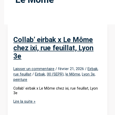
r
:
Collab’ eirbak x Le Môme
chez ixi, rue feuillat, Lyon
3e
Laisser un commentaire
/
février 21, 2026
/
Eirbak
,
rue feuillat
/
Eirbak
,
IXI (SEPR)
,
le Môme
,
Lyon 3e
,
peinture
Collab’ eirbak x Le Môme chez ixi, rue feuillat, Lyon
3e
Collab’
Lire la suite »
eirbak
x
Le