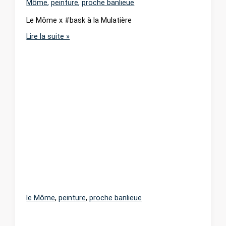
Môme
,
peinture
,
proche banlieue
Le Môme x #bask à la Mulatière
Le
Lire la suite »
Môme
x
#bask
à
la
Mulatière
le Môme
,
peinture
,
proche banlieue