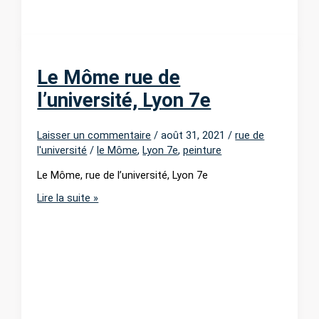
Le Môme rue de
l’université, Lyon 7e
Laisser un commentaire
/
août 31, 2021
/
rue de
l'université
/
le Môme
,
Lyon 7e
,
peinture
Le Môme, rue de l’université, Lyon 7e
Le
Lire la suite »
Môme
rue
de
l’université,
Lyon
7e