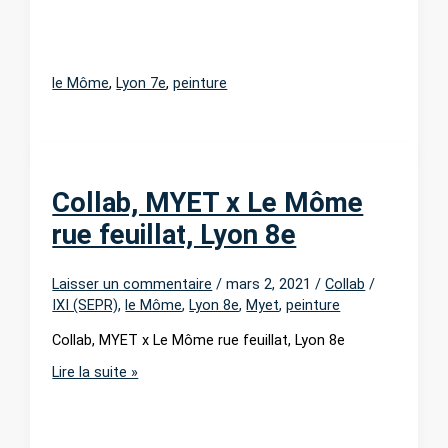
le Môme
,
Lyon 7e
,
peinture
Collab, MYET x Le Môme
rue feuillat, Lyon 8e
Laisser un commentaire
/
mars 2, 2021
/
Collab
/
IXI (SEPR)
,
le Môme
,
Lyon 8e
,
Myet
,
peinture
Collab, MYET x Le Môme rue feuillat, Lyon 8e
Collab,
Lire la suite »
MYET
x
Le
Môme