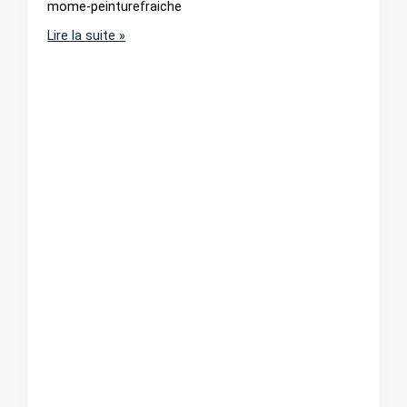
mome-peinturefraiche
Le
Lire la suite »
Môme
pour
Peinture
Fraîche
Festival