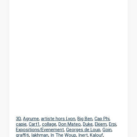
3D
,
Agrume
,
artiste hors Lyon
,
Big Ben
,
Cap Phi
,
capie
,
Cart1
,
collage
,
Don Mateo
,
Duke
,
Ekiem
,
Erpi
,
Expositions/Evenement
,
Georges de Loup
,
Goin
,
graffiti
,
Iakhman
,
In The Woup
,
Inert
,
Kalouf
,