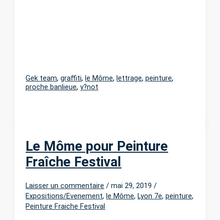
arts,
Villeurbanne
Gek team
,
graffiti
,
le Môme
,
lettrage
,
peinture
,
proche banlieue
,
y?not
Le Môme pour Peinture
Fraîche Festival
Laisser un commentaire
/
mai 29, 2019
/
Expositions/Evenement
,
le Môme
,
Lyon 7e
,
peinture
,
Peinture Fraiche Festival