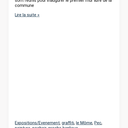
sont réunis pour inaugurer le premier mur libre de la
commune
Street-
Lire la suite »
art
Mornant,
l’art
urbain
rural
Expositions/Evenement
,
graffiti
,
le Môme
,
Pec
,
peinture
,
pochoir
,
proche banlieue