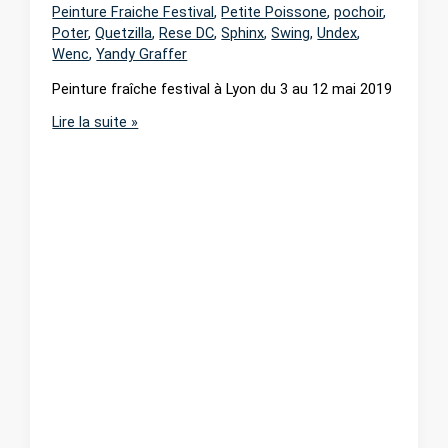
Peinture Fraiche Festival
,
Petite Poissone
,
pochoir
,
Poter
,
Quetzilla
,
Rese DC
,
Sphinx
,
Swing
,
Undex
,
Wenc
,
Yandy Graffer
Peinture fraîche festival à Lyon du 3 au 12 mai 2019
Peinture
Lire la suite »
fraîche
festival
à
Lyon
du
3
au
12
mai
2019