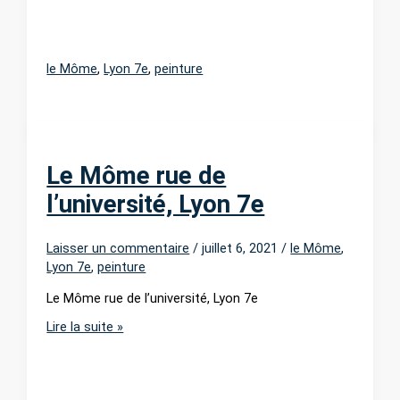
le Môme
,
Lyon 7e
,
peinture
Le Môme rue de
l’université, Lyon 7e
Laisser un commentaire
/
juillet 6, 2021
/
le Môme
,
Lyon 7e
,
peinture
Le Môme rue de l’université, Lyon 7e
Le
Lire la suite »
Môme
rue
de
l’université,