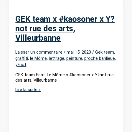
GEK team x #kaosoner x Y?
not rue des arts,
Villeurbanne
Laisser un commentaire
/
mai 15, 2020
/
Gek team
,
graffiti
,
le Môme
,
lettrage
,
peinture
,
proche banlieue
,
y?not
GEK team Feat. Le Môme x #kaosoner x Y?not rue
des arts, Villeurbanne
GEK
Lire la suite »
team
x
#kaosoner
x
Y?
not
rue
des