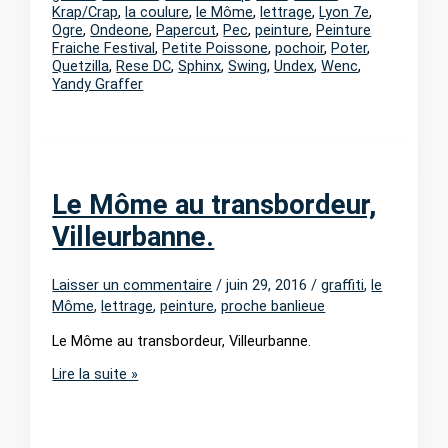
Krap/Crap
,
la coulure
,
le Môme
,
lettrage
,
Lyon 7e
,
Ogre
,
Ondeone
,
Papercut
,
Pec
,
peinture
,
Peinture
Fraiche Festival
,
Petite Poissone
,
pochoir
,
Poter
,
Quetzilla
,
Rese DC
,
Sphinx
,
Swing
,
Undex
,
Wenc
,
Yandy Graffer
Le Môme au transbordeur,
Villeurbanne.
Laisser un commentaire
/
juin 29, 2016
/
graffiti
,
le
Môme
,
lettrage
,
peinture
,
proche banlieue
Le Môme au transbordeur, Villeurbanne.
Le
Lire la suite »
Môme
au
transbordeur,
Villeurbanne.