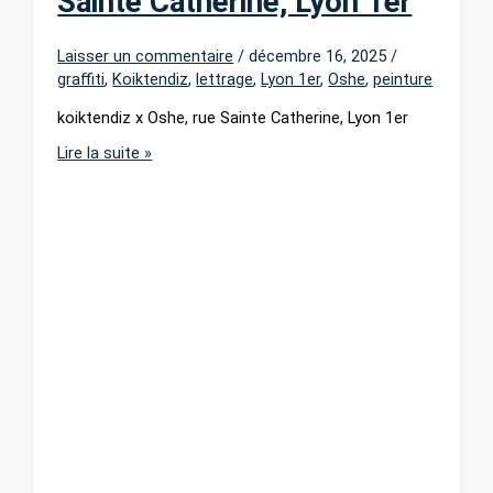
Sainte Catherine, Lyon 1er
Laisser un commentaire
/
décembre 16, 2025
/
graffiti
,
Koiktendiz
,
lettrage
,
Lyon 1er
,
Oshe
,
peinture
koiktendiz x Oshe, rue Sainte Catherine, Lyon 1er
koiktendiz
Lire la suite »
x
Oshe,
rue
Sainte
Catherine,
Lyon
1er