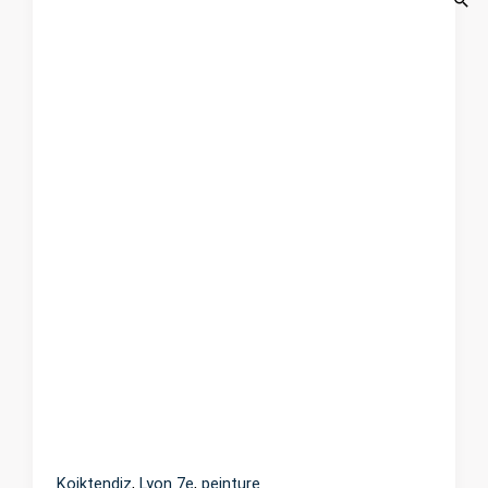
Koiktendiz
,
Lyon 7e
,
peinture