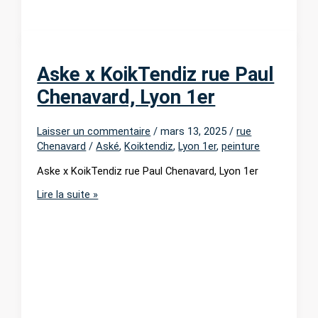
Aske x KoikTendiz rue Paul
Chenavard, Lyon 1er
Laisser un commentaire
/
mars 13, 2025
/
rue
Chenavard
/
Aské
,
Koiktendiz
,
Lyon 1er
,
peinture
Aske x KoikTendiz rue Paul Chenavard, Lyon 1er
Aske
Lire la suite »
x
KoikTendiz
rue
Paul
Chenavard,
Lyon
1er