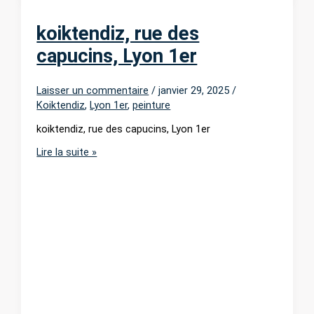
koiktendiz, rue des
capucins, Lyon 1er
Laisser un commentaire
/
janvier 29, 2025
/
Koiktendiz
,
Lyon 1er
,
peinture
koiktendiz, rue des capucins, Lyon 1er
koiktendiz,
Lire la suite »
rue
des
capucins,
Lyon
1er