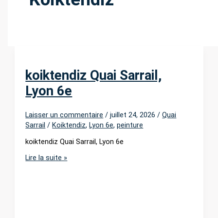
r
:
koiktendiz Quai Sarrail,
Lyon 6e
Laisser un commentaire
/
juillet 24, 2026
/
Quai
Sarrail
/
Koiktendiz
,
Lyon 6e
,
peinture
koiktendiz Quai Sarrail, Lyon 6e
koiktendiz
Lire la suite »
Quai
Sarrail,
Lyon
6e