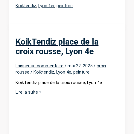
Koiktendiz
,
Lyon 1er
,
peinture
KoikTendiz place de la
croix rousse, Lyon 4e
Laisser un commentaire
/
mai 22, 2025
/
croix
rousse
/
Koiktendiz
,
Lyon 4e
,
peinture
KoikTendiz place de la croix rousse, Lyon 4e
KoikTendiz
Lire la suite »
place
de
la
croix
rousse,
Lyon
4e