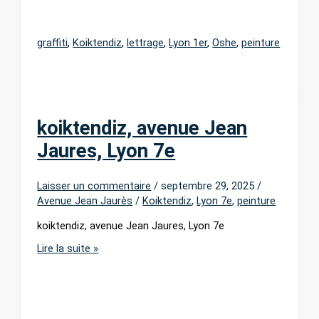
graffiti
,
Koiktendiz
,
lettrage
,
Lyon 1er
,
Oshe
,
peinture
koiktendiz, avenue Jean
Jaures, Lyon 7e
Laisser un commentaire
/
septembre 29, 2025
/
Avenue Jean Jaurès
/
Koiktendiz
,
Lyon 7e
,
peinture
koiktendiz, avenue Jean Jaures, Lyon 7e
koiktendiz,
Lire la suite »
avenue
Jean
Jaures,
Lyon
7e