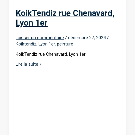
KoikTendiz rue Chenavard,
Lyon 1er
Laisser un commentaire
/
décembre 27, 2024
/
Koiktendiz
,
Lyon 1er
,
peinture
KoikTendiz rue Chenavard, Lyon 1er
KoikTendiz
Lire la suite »
rue
Chenavard,
Lyon
1er