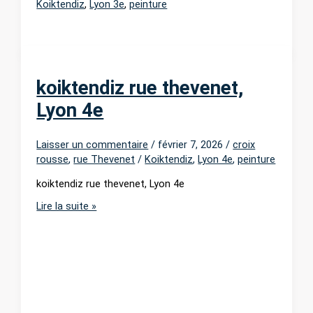
Koiktendiz
,
Lyon 3e
,
peinture
koiktendiz rue thevenet,
Lyon 4e
Laisser un commentaire
/
février 7, 2026
/
croix
rousse
,
rue Thevenet
/
Koiktendiz
,
Lyon 4e
,
peinture
koiktendiz rue thevenet, Lyon 4e
koiktendiz
Lire la suite »
rue
thevenet,
Lyon
4e