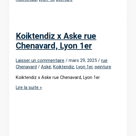
Koiktendiz x Aske rue
Chenavard, Lyon 1er
Laisser un commentaire
/
mars 29, 2025
/
rue
Chenavard
/
Aské
,
Koiktendiz
,
Lyon 1er
,
peinture
Koiktendiz x Aske rue Chenavard, Lyon 1er
Koiktendiz
Lire la suite »
x
Aske
rue
Chenavard,
Lyon
1er