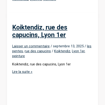
Koiktendiz, rue des
capucins, Lyon 1er
Laisser un commentaire
/
septembre 13, 2025
/
les
pentes
,
rue des capucins
/
Koiktendiz
,
Lyon 1er
,
peinture
Koiktendiz, rue des capucins, Lyon 1er
Koiktendiz,
Lire la suite »
rue
des
capucins,
Lyon
1er