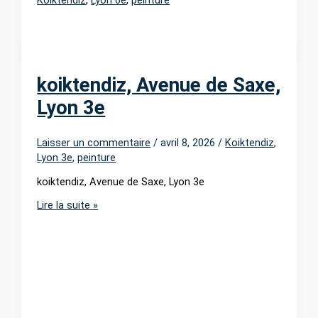
koiktendiz, Avenue de Saxe,
Lyon 3e
Laisser un commentaire
/
avril 8, 2026
/
Koiktendiz
,
Lyon 3e
,
peinture
koiktendiz, Avenue de Saxe, Lyon 3e
koiktendiz,
Lire la suite »
Avenue
de
Saxe,
Lyon
3e