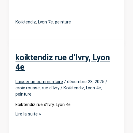
Koiktendiz
,
Lyon 7e
,
peinture
koiktendiz rue d’Ivry, Lyon
4e
Laisser un commentaire
/
décembre 23, 2025
/
croix rousse
,
rue d'Ivry
/
Koiktendiz
,
Lyon 4e
,
peinture
koiktendiz rue d’Ivry, Lyon 4e
koiktendiz
Lire la suite »
rue
d’Ivry,
Lyon