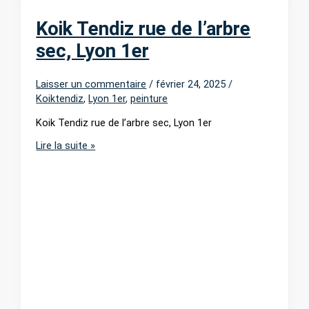
Koik Tendiz rue de l’arbre
sec, Lyon 1er
Laisser un commentaire
/
février 24, 2025
/
Koiktendiz
,
Lyon 1er
,
peinture
Koik Tendiz rue de l’arbre sec, Lyon 1er
Koik
Lire la suite »
Tendiz
rue
de
l’arbre
sec,
Lyon
1er