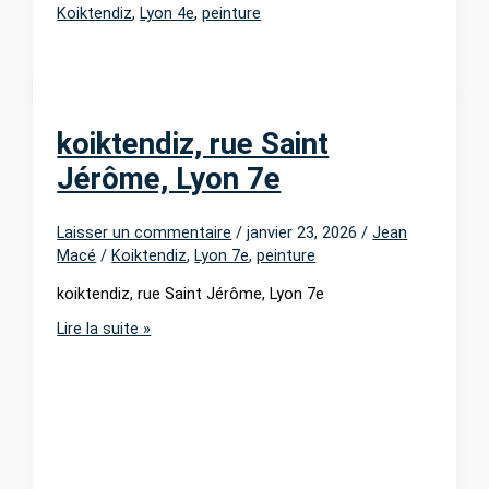
Koiktendiz
,
Lyon 4e
,
peinture
koiktendiz, rue Saint
Jérôme, Lyon 7e
Laisser un commentaire
/
janvier 23, 2026
/
Jean
Macé
/
Koiktendiz
,
Lyon 7e
,
peinture
koiktendiz, rue Saint Jérôme, Lyon 7e
koiktendiz,
Lire la suite »
rue
Saint
Jérôme,
Lyon
7e