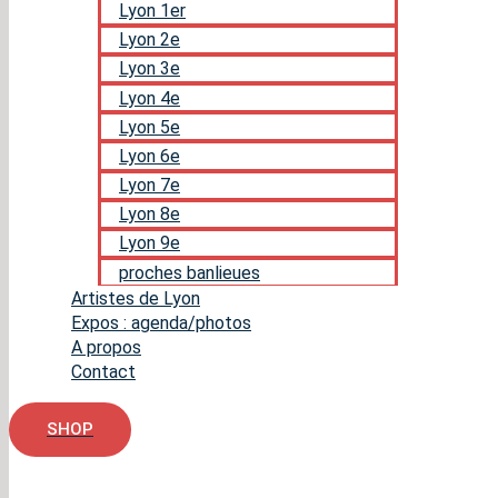
Lyon 1er
Lyon 2e
Lyon 3e
Lyon 4e
Lyon 5e
Lyon 6e
Lyon 7e
Lyon 8e
Lyon 9e
proches banlieues
Artistes de Lyon
Expos : agenda/photos
A propos
Contact
SHOP