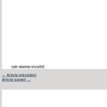
osh-skema-stcath2
←
Article précédent
Article suivant
→