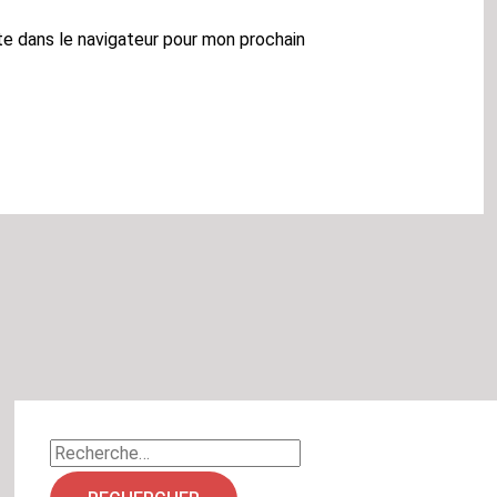
te dans le navigateur pour mon prochain
R
e