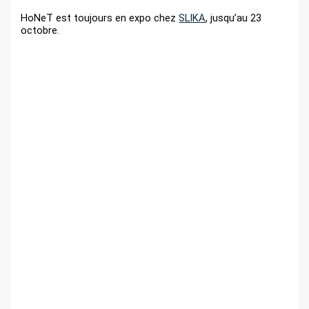
r
HoNeT est toujours en expo chez
SLIKA
, jusqu’au 23
octobre.
: