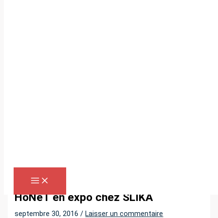
Aller
au
contenu
R
e
c
h
e
r
Accueil
»
HoNeT en expo chez SLIKA
c
h
HoNeT en expo chez SLIKA
e
septembre 30, 2016
/
Laisser un commentaire