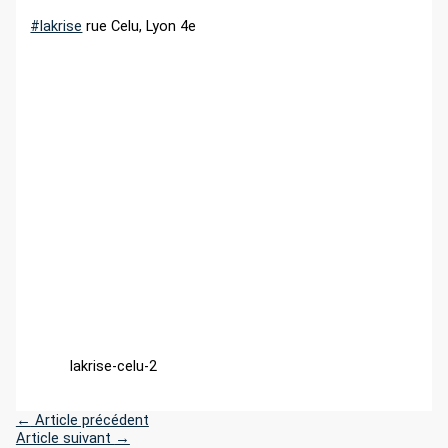
r
#lakrise
rue Celu, Lyon 4e
:
lakrise-celu-2
←
Article précédent
Article suivant
→