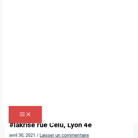
Aller
au
contenu
R
e
c
h
e
r
Accueil
»
#lakrise rue Celu, Lyon 4e
c
h
#lakrise rue Celu, Lyon 4e
e
avril 30, 2021
/
Laisser un commentaire