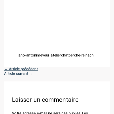
jano-antoninreveur-atelierchatperché-reinach
←
Article précédent
Article suivant
→
Laisser un commentaire
Votre adresse e-mail ne sera pas publiée.
Les