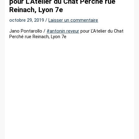
pour L’Atelier du Chat Perché rue
r
Reinach, Lyon 7e
octobre 29, 2019
/
Laisser un commentaire
:
Jano Pontarollo /
#
antonin reveur
pour L’Atelier du Chat
Perché rue Reinach, Lyon 7e