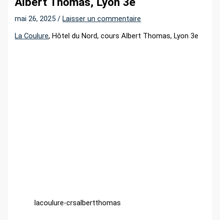
Albert Thomas, Lyon 3e
r
mai 26, 2025
/
Laisser un commentaire
:
La Coulure
, Hôtel du Nord, cours Albert Thomas, Lyon 3e
lacoulure-crsalbertthomas