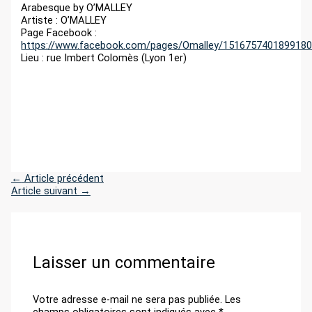
r
Arabesque by O’MALLEY
Artiste : O’MALLEY
Page Facebook :
https://www.facebook.com/pages/Omalley/151675740189918
:
Lieu : rue Imbert Colomès (Lyon 1er)
←
Article précédent
Article suivant
→
Laisser un commentaire
Votre adresse e-mail ne sera pas publiée.
Les
champs obligatoires sont indiqués avec
*