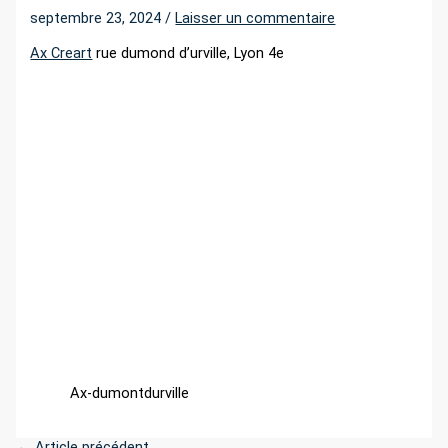
r
septembre 23, 2024
/
Laisser un commentaire
Ax Creart
rue dumond d’urville, Lyon 4e
:
Ax-dumontdurville
←
Article précédent