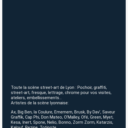
Toute la scène street-art de Lyon : Pochoir, graffiti,
street-art, fresque, lettrage, chrome pour vos visites,
ateliers, embellissements…
Artistes de la scène lyonnaise:
Ax, Big Ben, la Coulure, Ememem, Brusk, By Dav’, Saveur
Graffik, Cap Phi, Don Mateo, O’Malley, Ofé, Green, Myet,
Kesa, Inert, Spone, Nelio, Bonno, Zorm Zorm, Katarzis,
Kalouf, Rezine, Totipote…