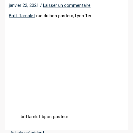
r
janvier 22, 2021
/
Laisser un commentaire
Britt Tamalet
rue du bon pasteur, Lyon 1er
:
brittamlet-bpon-pasteur
←
Article précédent