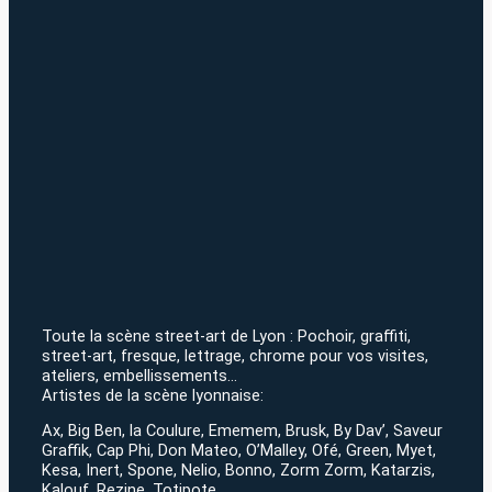
Toute la scène street-art de Lyon : Pochoir, graffiti,
street-art, fresque, lettrage, chrome pour vos visites,
ateliers, embellissements…
Artistes de la scène lyonnaise:
Ax, Big Ben, la Coulure, Ememem, Brusk, By Dav’, Saveur
Graffik, Cap Phi, Don Mateo, O’Malley, Ofé, Green, Myet,
Kesa, Inert, Spone, Nelio, Bonno, Zorm Zorm, Katarzis,
Kalouf, Rezine, Totipote…