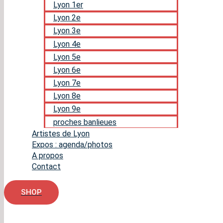
Lyon 1er
Lyon 2e
Lyon 3e
Lyon 4e
Lyon 5e
Lyon 6e
Lyon 7e
Lyon 8e
Lyon 9e
proches banlieues
Artistes de Lyon
Expos : agenda/photos
A propos
Contact
SHOP