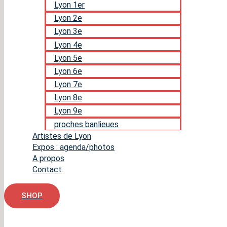
Lyon 1er
Lyon 2e
Lyon 3e
Lyon 4e
Lyon 5e
Lyon 6e
Lyon 7e
Lyon 8e
Lyon 9e
proches banlieues
Artistes de Lyon
Expos : agenda/photos
A propos
Contact
SHOP