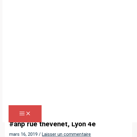
Aller
au
contenu
R
e
c
h
e
r
Accueil
»
#anp rue thevenet, Lyon 4e
c
h
#anp rue thevenet, Lyon 4e
e
mars 16, 2019
/
Laisser un commentaire