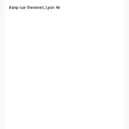
r
#
anp
rue thevenet, Lyon 4e
: