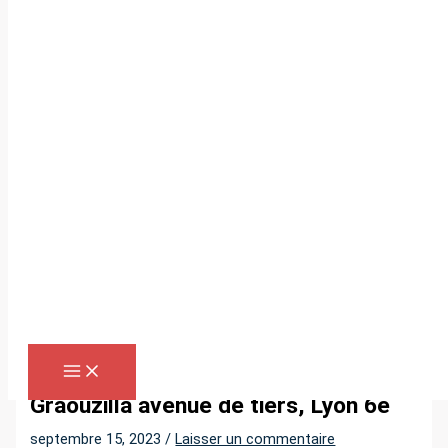
Aller
au
contenu
R
e
c
h
e
r
Accueil
»
Graouzilla avenue de tiers, Lyon 6e
c
h
Graouzilla avenue de tiers, Lyon 6e
e
septembre 15, 2023
/
Laisser un commentaire