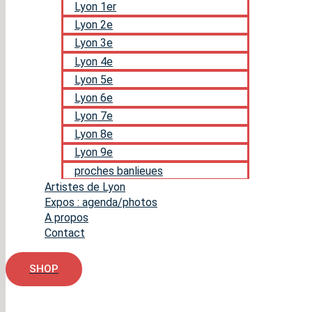
Lyon 1er
Lyon 2e
Lyon 3e
Lyon 4e
Lyon 5e
Lyon 6e
Lyon 7e
Lyon 8e
Lyon 9e
proches banlieues
Artistes de Lyon
Expos : agenda/photos
A propos
Contact
SHOP