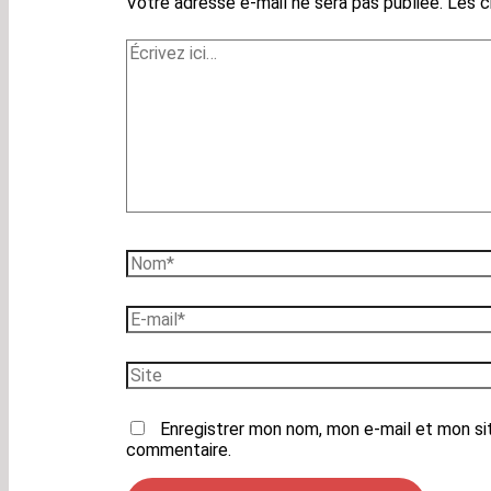
Votre adresse e-mail ne sera pas publiée.
Les c
Écrivez
ici…
Nom*
E-
mail*
Site
Enregistrer mon nom, mon e-mail et mon si
commentaire.