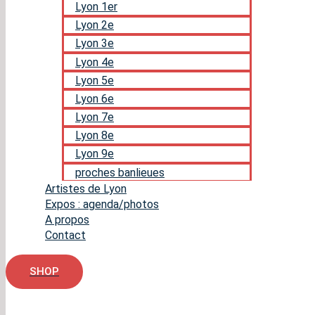
Lyon 1er
Lyon 2e
Lyon 3e
Lyon 4e
Lyon 5e
Lyon 6e
Lyon 7e
Lyon 8e
Lyon 9e
proches banlieues
Artistes de Lyon
Expos : agenda/photos
A propos
Contact
SHOP