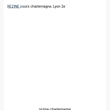
r
REZINE
cours charlemagne, Lyon 2e
:
rezine-charlemagne