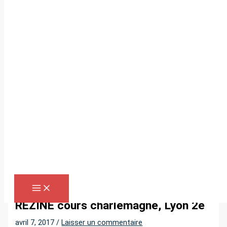
Aller
au
contenu
R
e
c
h
e
r
Accueil
»
REZINE cours charlemagne, Lyon 2e
c
h
REZINE cours charlemagne, Lyon 2e
e
avril 7, 2017
/
Laisser un commentaire