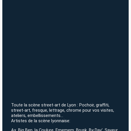
Toute la scène street-art de Lyon : Pochoir, graffiti,
street-art, fresque, lettrage, chrome pour vos visites,
ateliers, embellissements…
Artistes de la scène lyonnaise:
Ax, Big Ben, la Coulure, Ememem, Brusk, By Dav’, Saveur