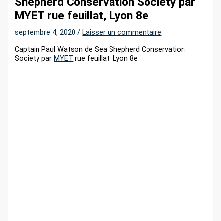
Shepherd Conservation Society par
r
MYET rue feuillat, Lyon 8e
septembre 4, 2020
/
Laisser un commentaire
:
Captain Paul Watson de Sea Shepherd Conservation
Society par
MYET
rue feuillat, Lyon 8e