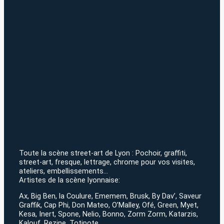
Toute la scène street-art de Lyon : Pochoir, graffiti,
street-art, fresque, lettrage, chrome pour vos visites,
ateliers, embellissements…
Artistes de la scène lyonnaise:
Ax, Big Ben, la Coulure, Ememem, Brusk, By Dav’, Saveur
Graffik, Cap Phi, Don Mateo, O’Malley, Ofé, Green, Myet,
Kesa, Inert, Spone, Nelio, Bonno, Zorm Zorm, Katarzis,
Kalouf, Rezine, Totipote…