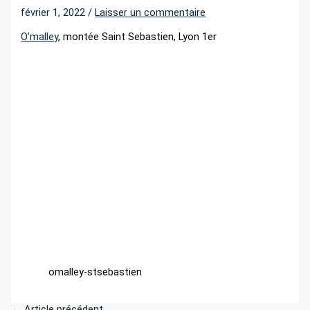
r
février 1, 2022
/
Laisser un commentaire
O’malley
, montée Saint Sebastien, Lyon 1er
:
omalley-stsebastien
←
Article précédent