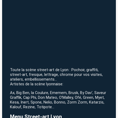
Toute la scène street-art de Lyon : Pochoir, graffiti,
street-art, fresque, lettrage, chrome pour vos visites,
ateliers, embellissements…
Artistes de la scène lyonnaise:
Ax, Big Ben, la Coulure, Ememem, Brusk, By Dav’, Saveur
Graffik, Cap Phi, Don Mateo, O’Malley, Ofé, Green, Myet,
Kesa, Inert, Spone, Nelio, Bonno, Zorm Zorm, Katarzis,
Kalouf, Rezine, Totipote…
Menu Street-art Lyon