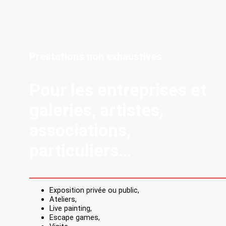
Prestations non exhaustives
:
Pour les entreprises et
galeries, artistes,
associations,
particuliers…
Exposition privée ou public,
Ateliers,
Live painting,
Escape games,