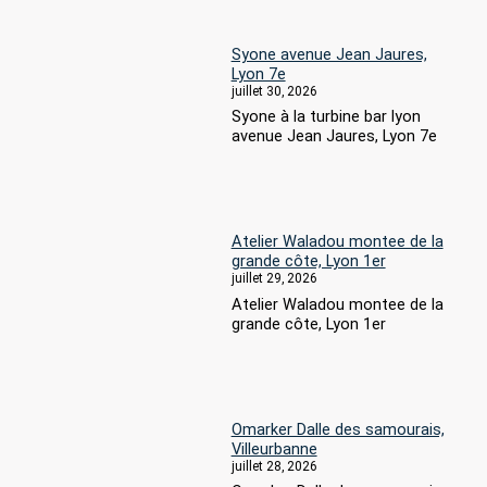
rue
Ste
Marie
Syone avenue Jean Jaures,
des
Lyon 7e
terreaux,
juillet 30, 2026
Lyon
Syone à la turbine bar lyon
1er
avenue Jean Jaures, Lyon 7e
Atelier Waladou montee de la
grande côte, Lyon 1er
juillet 29, 2026
Atelier Waladou montee de la
grande côte, Lyon 1er
Omarker Dalle des samourais,
Villeurbanne
juillet 28, 2026