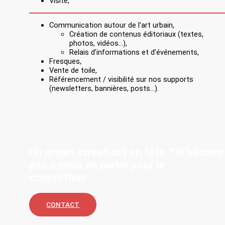
Visite,
Communication autour de l’art urbain,
Création de contenus éditoriaux (textes,
photos, vidéos…),
Relais d’informations et d’événements,
Fresques,
Vente de toile,
Référencement / visibilité sur nos supports
(newsletters, bannières, posts…).
Un projet street-art en tête ? N’hésitez
pas à nous en parler pour le
concrétiser
CONTACT