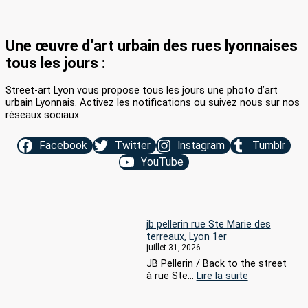
Une œuvre d’art urbain des rues lyonnaises
tous les jours :
Street-art Lyon vous propose tous les jours une photo d’art
urbain Lyonnais. Activez les notifications ou suivez nous sur nos
réseaux sociaux.
Facebook
Twitter
Instagram
Tumblr
YouTube
jb pellerin rue Ste Marie des
terreaux, Lyon 1er
juillet 31, 2026
JB Pellerin / Back to the street
:
à rue Ste…
Lire la suite
jb
pellerin